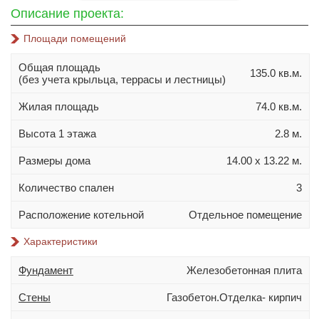
10х10
Описание проекта:
10х12
Площади помещений
10х14
Общая площадь
11х11
135.0 кв.м.
(без учета крыльца, террасы и лестницы)
11х13
Жилая площадь
74.0 кв.м.
11х14
Высота 1 этажа
2.8 м.
11х15
12х14
Размеры дома
14.00 х 13.22 м.
Материал стен
Количество спален
3
Газобетон
Расположение котельной
Отдельное помещение
Керамблок
Характеристики
Пеноблок
Фундамент
Железобетонная плита
Кирпич
Керамзитобетонный блок
Стены
Газобетон.Отделка- кирпич