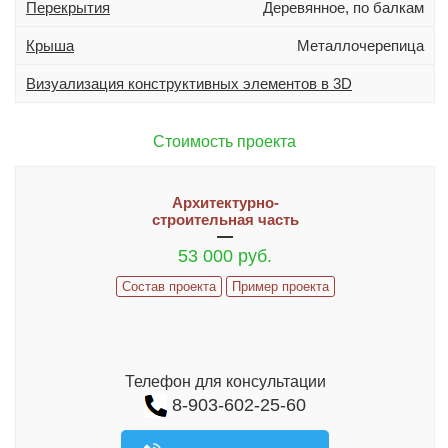
Перекрытия
Деревянное, по балкам
Дополнительно
Гараж
Крыша
Металлочерепица
Подвал
Визуализация конструктивных элементов в 3D
Терраса (веранда)
Эркер
Стоимость проекта
Индивидуальное проектирование
Архитектурно-
Состав проекта
строительная часть
53 000 руб.
ИНФОРМАЦИЯ
Состав проекта
Пример проекта
Как заказать проект
Гарантии и сервис
ИЗМЕНЕНИЯ В ПРОЕКТ И ДОПЫ
Телефон для консультации
Часто задаваемые вопросы
8-903-602-25-60
Реализованные проекты