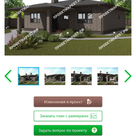
Этажность
Одноэтажные
Двухэтажные
Мансарда
Габариты
8х8
8х9
8х10
8х11
8х12
9х9
9х10
9х11
9х12