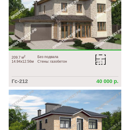
2
Без подвала
209.7 м
14.94х12.56м
Стены: газобетон
Гс-212
40 000 р.