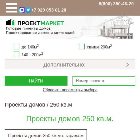
8(800) 350-46-20
+7 929 053 61 20
Проекты домов
ВЫБОР ПРОЕКТА
Площадь
2
2
до 140м
свыше 200м
до 100 кв.м
2
140 - 200м
100-120 кв.м
Дополнительно:
100-150 кв.м
120 кв.м
1 этаж
2 этажа
2-ой этаж мансарда
НАЙТИ
130 кв.м
с гаражем
без гаража
Сбросить параметры выбора
150 кв.м
с подвалом
без подвала
Проекты домов
/
250 кв.м
160 кв.м
180 кв.м
Проекты домов 250 кв.м.
200 кв.м
250 кв.м
Проекты домов 250 кв.м с гаражом