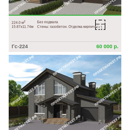
2
Без подвала
224.0 м
15.87х11.74м
Стены: газобетон. Отделка кирпич
Гс-224
60 000 р.