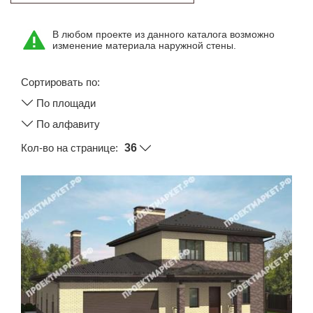
Этажность
В любом проекте из данного каталога возможно
Одноэтажные
изменение материала наружной стены.
Двухэтажные
Мансарда
Сортировать по:
По площади
Габариты
По алфавиту
8х8
Кол-во на странице:
8х9
8х10
8х11
8х12
9х9
9х10
9х11
9х12