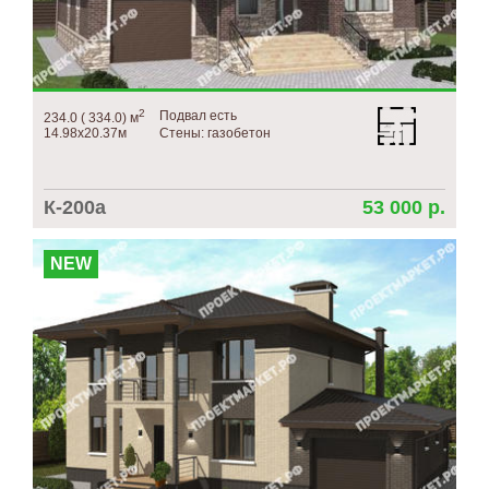
2
Подвал есть
234.0 ( 334.0) м
14.98х20.37м
Стены: газобетон
К-200а
53 000 р.
NEW