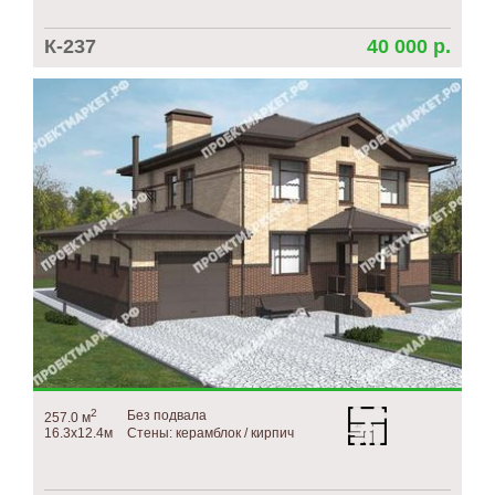
К-237
40 000 р.
2
Без подвала
257.0 м
16.3х12.4м
Стены: керамблок / кирпич