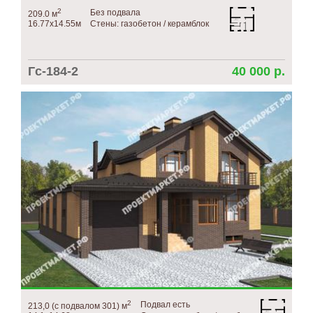
2
Без подвала
209.0 м
16.77х14.55м
Стены: газобетон / керамблок
Гс-184-2
40 000 р.
2
Подвал есть
213,0 (с подвалом 301) м