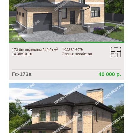
2
Подвал есть
173.0(с подвалом 249.0) м
14.38х10.1м
Стены: газобетон
Гс-173а
40 000 р.