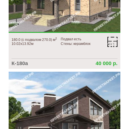
2
Подвал есть
180.0 (с подвалом 270.0) м
10.02х13.92м
Стены: керамблок
К-180а
40 000 р.