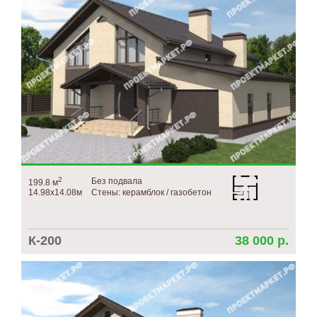
2
Без подвала
199.8 м
14.98х14.08м
Стены: керамблок / газобетон
К-200
38 000 р.