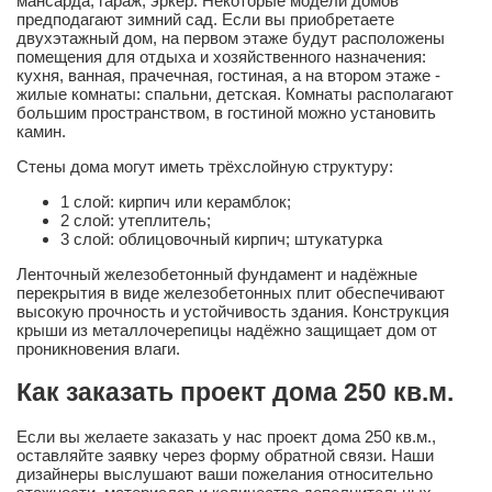
мансарда, гараж, эркер. Некоторые модели домов
предподагают зимний сад. Если вы приобретаете
двухэтажный дом, на первом этаже будут расположены
помещения для отдыха и хозяйственного назначения:
кухня, ванная, прачечная, гостиная, а на втором этаже -
жилые комнаты: спальни, детская. Комнаты располагают
большим пространством, в гостиной можно установить
камин.
Стены дома могут иметь трёхслойную структуру:
1 слой: кирпич или керамблок;
2 слой: утеплитель;
3 слой: облицовочный кирпич; штукатурка
Ленточный железобетонный фундамент и надёжные
перекрытия в виде железобетонных плит обеспечивают
высокую прочность и устойчивость здания. Конструкция
крыши из металлочерепицы надёжно защищает дом от
проникновения влаги.
Как заказать проект дома 250 кв.м.
Если вы желаете заказать у нас проект дома 250 кв.м.,
оставляйте заявку через форму обратной связи. Наши
дизайнеры выслушают ваши пожелания относительно