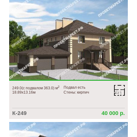
2
Подвал есть
249.0(с подвалом 363.0) м
18.89х13.16м
Стены: кирпич
К-249
40 000 р.