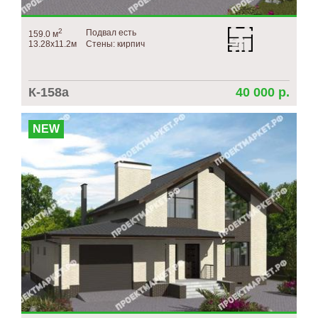
2
Подвал есть
159.0 м
13.28х11.2м
Стены: кирпич
К-158а
40 000 р.
NEW