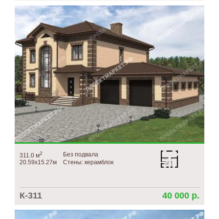
2
Без подвала
311.0 м
20.59х15.27м
Стены: керамблок
К-311
40 000 р.