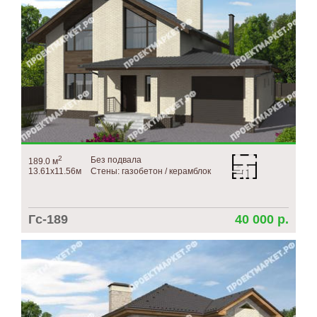
2
Без подвала
189.0 м
13.61х11.56м
Стены: газобетон / керамблок
Гс-189
40 000 р.