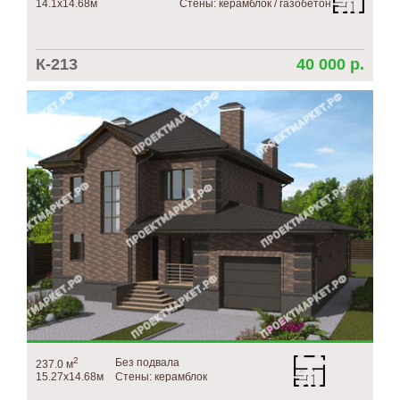
14.1х14.68м
Стены: керамблок / газобетон
К-213
40 000 р.
2
Без подвала
237.0 м
15.27х14.68м
Стены: керамблок