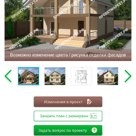
Этажность
Одноэтажные
Двухэтажные
Мансарда
Габариты
Возможно изменение цвета / рисунка отделки фасадов
8х8
8х9
8х10
8х11
8х12
9х9
9х10
9х11
9х12