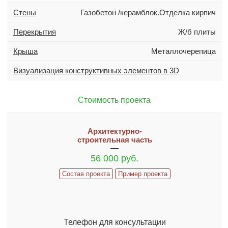
Дополнительно
Стены
Газобетон /керамблок.Отделка кирпич
Гараж
Перекрытия
Ж/б плиты
Подвал
Терраса (веранда)
Крыша
Металлочерепица
Эркер
Визуализация конструктивных элементов в 3D
Индивидуальное проектирование
Стоимость проекта
Состав проекта
ИНФОРМАЦИЯ
Архитектурно-
строительная часть
Как заказать проект
56 000 руб.
Гарантии и сервис
Состав проекта
Пример проекта
ИЗМЕНЕНИЯ В ПРОЕКТ И ДОПЫ
Часто задаваемые вопросы
Реализованные проекты
Телефон для консультации