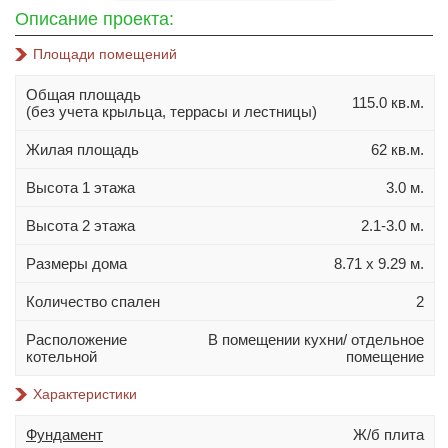
10х10
Описание проекта:
10х12
Площади помещений
10х14
Общая площадь
11х11
115.0 кв.м.
(без учета крыльца, террасы и лестницы)
11х13
Жилая площадь
62 кв.м.
11х14
Высота 1 этажа
3.0 м.
11х15
12х14
Высота 2 этажа
2.1-3.0 м.
Материал стен
Размеры дома
8.71 х 9.29 м.
Газобетон
Количество спален
2
Керамблок
Расположение
В помещении кухни/ отдельное
Пеноблок
котельной
помещение
Кирпич
Характеристики
Керамзитобетонный блок
Фундамент
Ж/б плита